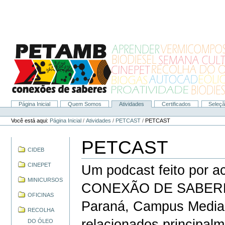
Ir
para
o
conteúdo.
|
Ir
para
a
navegação
Página Inicial
Quem Somos
Atividades
Certificados
Seleç
Navegação
Ferramentas
Pessoais
Você está aqui:
Página Inicial
/
Atividades
/
PETCAST
/
PETCAST
PETCAST
Navegação
CIDEB
CINEPET
Um podcast feito por 
MINICURSOS
CONEXÃO DE SABERES d
OFICINAS
Paraná, Campus Median
RECOLHA
relacionados principal
DO ÓLEO