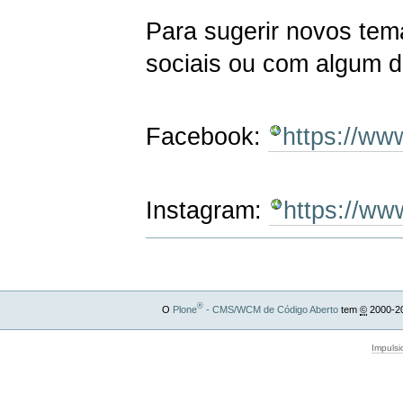
Para sugerir novos tem
sociais ou com algum 
Facebook:
https://w
Instagram:
https://w
®
O
Plone
- CMS/WCM de Código Aberto
tem
©
2000-2
Impulsi