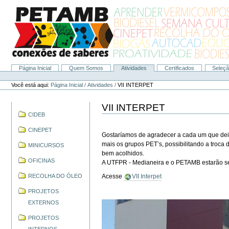
Ir
para
o
conteúdo.
|
Ir
para
a
Página Inicial
Quem Somos
Atividades
Certificados
Seleç
Navegação
navegação
Ferramentas
Pessoais
Você está aqui:
Página Inicial
/
Atividades
/
VII INTERPET
VII INTERPET
Navegação
CIDEB
CINEPET
Gostaríamos de agradecer a cada um que deixo
mais os grupos PET’s, possibilitando a troc
MINICURSOS
bem acolhidos.
OFICINAS
A UTFPR - Medianeira e o PETAMB estarão se
RECOLHA DO ÓLEO
Acesse
VII Interpet
PROJETOS
EXTERNOS
PROJETOS