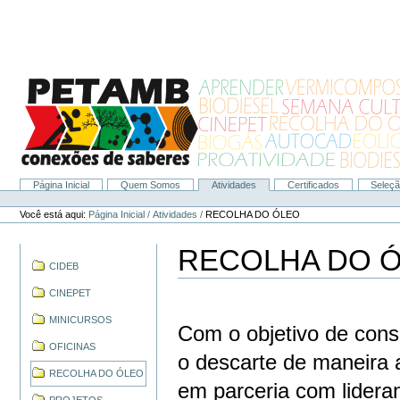
Ir
para
o
conteúdo.
|
Ir
para
a
navegação
Página Inicial
Quem Somos
Atividades
Certificados
Seleç
Navegação
Ferramentas
Pessoais
Você está aqui:
Página Inicial
/
Atividades
/
RECOLHA DO ÓLEO
RECOLHA DO 
Navegação
CIDEB
CINEPET
MINICURSOS
Com o objetivo de consc
OFICINAS
o descarte de maneira
RECOLHA DO ÓLEO
em parceria com lidera