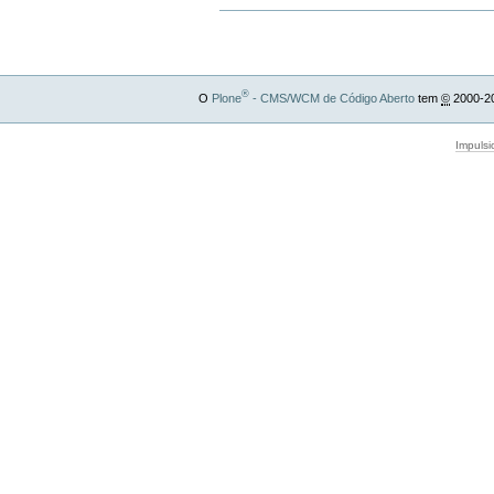
®
O
Plone
- CMS/WCM de Código Aberto
tem
©
2000-2
Impulsi