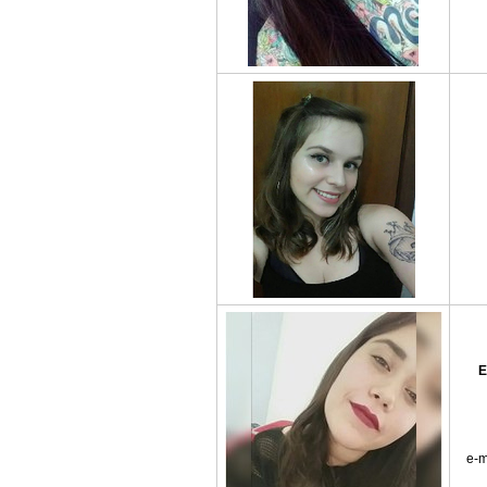
E
e-m