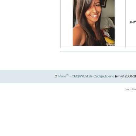
e-m
®
O
Plone
- CMS/WCM de Código Aberto
tem
©
2000-2
Impulsi