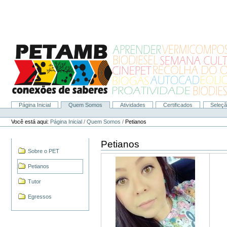
Ir
para
o
conteúdo.
|
Ir
para
a
navegação
Página Inicial
Quem Somos
Atividades
Certificados
Seleç
Navegação
Ferramentas
Pessoais
Você está aqui:
Página Inicial
/
Quem Somos
/
Petianos
Petianos
Navegação
Sobre o PET
Petianos
Tutor
Egressos