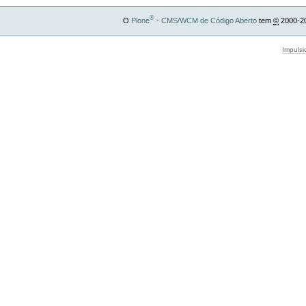
®
O
Plone
- CMS/WCM de Código Aberto
tem
©
2000-2
Impulsi